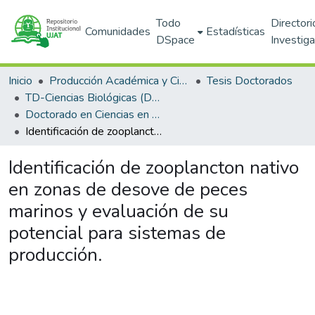
Todo
Directori
Comunidades
Estadísticas
DSpace
Investig
Inicio
Producción Académica y Científica
Tesis Doctorados
TD-Ciencias Biológicas (DACBIOL)
Doctorado en Ciencias en Ecología y Manejo de Sistemas Tropicales (PNPC)
Identificación de zooplancton nativo en zonas de desove de peces marinos y evaluación de su potencial para sistemas de producción.
Identificación de zooplancton nativo
en zonas de desove de peces
marinos y evaluación de su
potencial para sistemas de
producción.