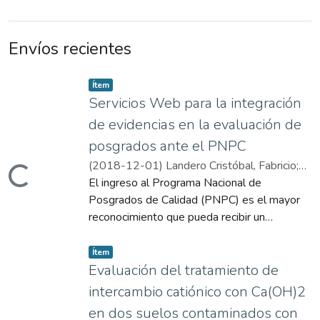
Envíos recientes
Item type:
,
Ítem
Servicios Web para la integración
de evidencias en la evaluación de
posgrados ante el PNPC
(
2018-12-01
)
Landero Cristóbal, Fabricio
;
gando...
0000-0003-0250-7780
El ingreso al Programa Nacional de
;
0000-0003-
1077-3210
Posgrados de Calidad (PNPC) es el mayor
;
0000-0001-6022-9892
;
asesorTesis
reconocimiento que pueda recibir un
;
compilador
;
colaborador
;
Aguilar
Mayo, Herman
programa de posgrado en México; alcanzarlo
;
De los Santos Torres,
Item type:
,
Guillermo
requiere un esfuerzo continuo de producción
Ítem
académica del núcleo académico básico
Evaluación del tratamiento de
(NAB) y de los estudiantes. El proceso de
intercambio catiónico con Ca(OH)2
recolectar, ordenar y digitalizar las evidencias
en dos suelos contaminados con