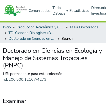
Todo
Directori
Comunidades
Estadísticas
DSpace
Investig
Inicio
Producción Académica y Científica
Tesis Doctorados
TD-Ciencias Biológicas (DACBIOL)
Doctorado en Ciencias en Ecología y Manejo de Sistemas Tropicales (PNPC)
Search
Doctorado en Ciencias en Ecología y
Manejo de Sistemas Tropicales
(PNPC)
URI permanente para esta colección
hdl:200.500.12107/4279
Examinar