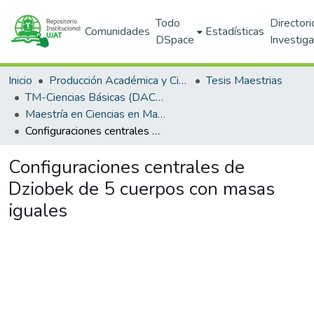
Todo
Directori
Comunidades
Estadísticas
DSpace
Investig
Inicio
Producción Académica y Científica
Tesis Maestrias
TM-Ciencias Básicas (DACB)
Maestría en Ciencias en Matemáticas Aplicadas (PNPC)
Configuraciones centrales de Dziobek de 5 cuerpos con masas iguales
Configuraciones centrales de
Dziobek de 5 cuerpos con masas
iguales