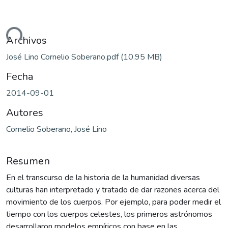
ando...
Archivos
José Lino Cornelio Soberano.pdf
(10.95 MB)
Fecha
2014-09-01
Autores
Cornelio Soberano, José Lino
Resumen
En el transcurso de la historia de la humanidad diversas
culturas han interpretado y tratado de dar razones acerca del
movimiento de los cuerpos. Por ejemplo, para poder medir el
tiempo con los cuerpos celestes, los primeros astrónomos
desarrollaron modelos empíricos con base en las