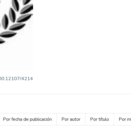
500.12107/4214
Por fecha de publicación
Por autor
Por título
Por m