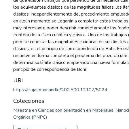
de que existen trabajos que partiendo de la mecánica cuán
los equivalentes clásicos de las magnitudes físicas, los ll
clásicos, independientemente del procedimiento empleado,
en algún momento se llegarán a completar estos trabajos.
muy interesante poder describir completamente los fenóme
frontera de la física cuántica y clásica. Uno de los trabaj
permite conectar las magnitudes cuánticas en sus límites
clásicos, es el principio de correspondencia de Bohr. En es
resuelve en forma completa el problema del pozo circular c
determina su límite clásico empleando una nueva formulac
principio de correspondencia de Bohr.
URI
https://ri.ujat.mx/handle/200.500.12107/5024
Colecciones
Maestria en Ciencias con orientación en Materiales, Nanoc
Orgánica (PNPC)