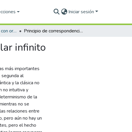
ecciones
Iniciar sesión
Maestria en Ciencias con orientación en Materiales, Nanociencias, Química Orgánica (PNPC)
Principio de correspondencia aplicado al pozo circular infinito
ar infinito
rías más importantes
a segunda al
ntica y la clásica no
no intuitiva y
 determinismo de la
 mientras no se
as relaciones entre
o, pero aún no hay un
tes, pero el hecho