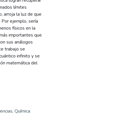
tica logran recuperar
amados límites
 arroja la luz de que
 Por ejemplo, sería
nos físicos en la
os más importantes que
 con sus análogos
te trabajo se
uántico infinito y se
ión matemática del
iencias, Química