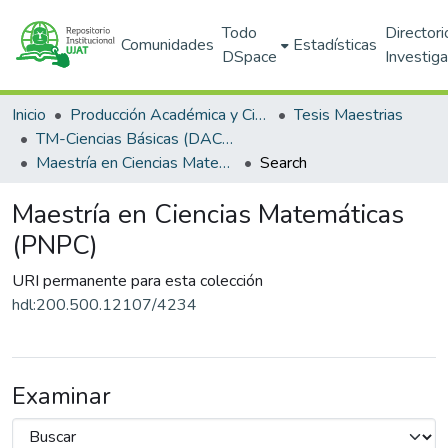
Todo
Directori
Comunidades
Estadísticas
DSpace
Investig
Inicio
Producción Académica y Científica
Tesis Maestrias
TM-Ciencias Básicas (DACB)
Maestría en Ciencias Matemáticas (PNPC)
Search
Maestría en Ciencias Matemáticas
(PNPC)
URI permanente para esta colección
hdl:200.500.12107/4234
Examinar