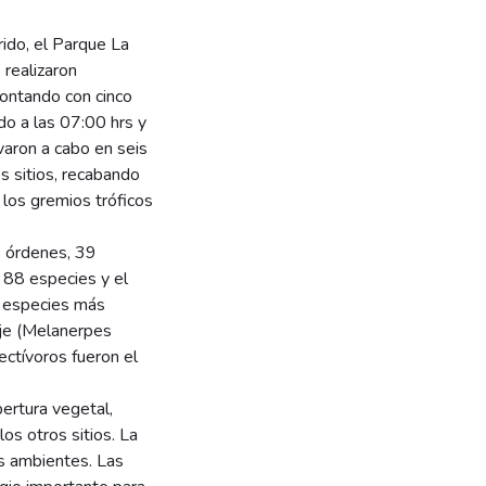
ido, el Parque La
 realizaron
contando con cinco
do a las 07:00 hrs y
aron a cabo en seis
s sitios, recabando
los gremios tróficos
8 órdenes, 39
n 88 especies y el
s especies más
eje (Melanerpes
sectívoros fueron el
ertura vegetal,
os otros sitios. La
s ambientes. Las