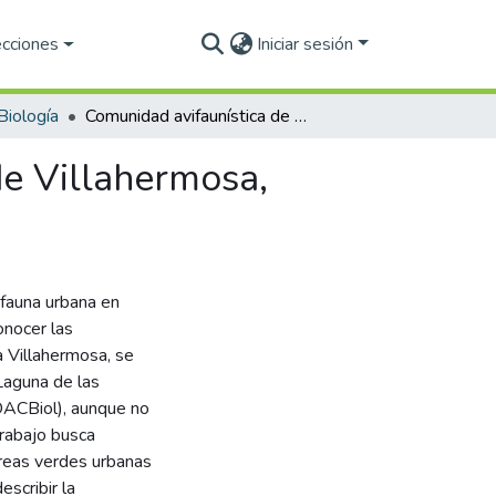
ecciones
Iniciar sesión
Biología
Comunidad avifaunística de áreas verdes urbanas de Villahermosa, Tabasco
de Villahermosa,
ifauna urbana en
onocer las
 Villahermosa, se
Laguna de las
(DACBiol), aunque no
trabajo busca
áreas verdes urbanas
escribir la