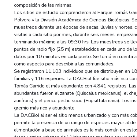
composición de las mismas.
Los sitios de estudio comprendieron al Parque Tomás Garr
Pólvora y la División Académica de Ciencias Biológicas. Se
muestreos durante las épocas de secas, lluvias y nortes, 
visitas a cada sitio por mes, durante seis meses, empezan
terminando máximo a las 09:30 hrs. Los muestreos se llev
puntos de radio fijo (25 m) establecidos en cada uno de lo
datos por 10 minutos en cada punto. Se tomó en cuenta a 
como aspecto para describir a las comunidades.
Se registraron 11,103 individuos que se distribuyen en 1
familias y 116 especies. La DACBiol fue sitio más rico co
Tomás Garrido el más abundante con 4,841 registros. La
abundantes fueron el zanate (Quiscalus mexicanus), el ch
aurifrons) y el perico pecho sucio (Eupsittula nana). Los in
gremio más rico y abundante.
La DACBiol al ser el sitio menos urbanizado y con más cob
permite la presencia de un rango de especies mayor al de l
alimentación a base de animales es la más común en esto