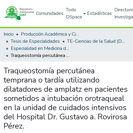
Todo
Directori
Comunidades
Estadísticas
DSpace
Investig
Inicio
Producción Académica y Científica
Tesis de Especialidades
TE-Ciencias de la Salud (DACS)
Especialidad en Medicina de Urgencias
Traqueostomía percutánea temprana o tardía utilizando dilatadores de amplatz en pacientes sometidos a intubación orotraqueal en la unidad de cuidados intensivos del Hospital Dr. Gustavo a. Rovirosa Pérez.
Traqueostomía percutánea
temprana o tardía utilizando
dilatadores de amplatz en pacientes
sometidos a intubación orotraqueal
en la unidad de cuidados intensivos
del Hospital Dr. Gustavo a. Rovirosa
Pérez.