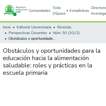
Todo
Directori
Comunidades
Estadísticas
DSpace
Investig
Inicio
Editorial Universitaria
Revistas
Perspectivas Docentes
Núm. 50 (2012)
Obstáculos y oportunidades para la educación hacia la alimentación saludable: roles y prácticas en la escuela primaria
Obstáculos y oportunidades para la
educación hacia la alimentación
saludable: roles y prácticas en la
escuela primaria