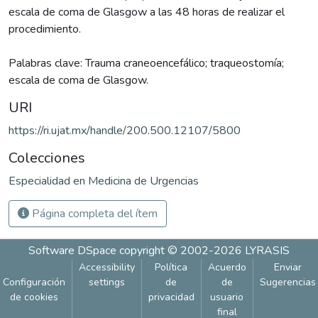
escala de coma de Glasgow a las 48 horas de realizar el
procedimiento.
Palabras clave: Trauma craneoencefálico; traqueostomía;
escala de coma de Glasgow.
URI
https://ri.ujat.mx/handle/200.500.12107/5800
Colecciones
Especialidad en Medicina de Urgencias
Página completa del ítem
Software DSpace
copyright © 2002-2026
LYRASIS
Accessibility
Política
Acuerdo
Enviar
Configuración
settings
de
de
Sugerencias
de cookies
privacidad
usuario
final