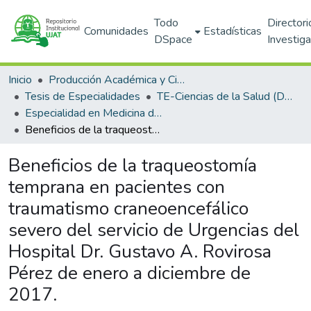
Todo
Directori
Comunidades
Estadísticas
DSpace
Investig
Inicio
Producción Académica y Científica
Tesis de Especialidades
TE-Ciencias de la Salud (DACS)
Especialidad en Medicina de Urgencias
Beneficios de la traqueostomía temprana en pacientes con traumatismo craneoencefálico severo del servicio de Urgencias del Hospital Dr. Gustavo A. Rovirosa Pérez de enero a diciembre de 2017.
Beneficios de la traqueostomía
temprana en pacientes con
traumatismo craneoencefálico
severo del servicio de Urgencias del
Hospital Dr. Gustavo A. Rovirosa
Pérez de enero a diciembre de
2017.