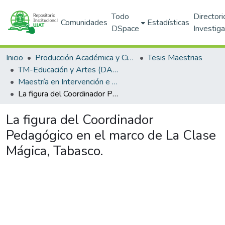
Todo
Directori
Comunidades
Estadísticas
DSpace
Investig
Inicio
Producción Académica y Científica
Tesis Maestrias
TM-Educación y Artes (DAEA)
Maestría en Intervención e Innovación de la Práctica Educativa (SNP)
La figura del Coordinador Pedagógico en el marco de La Clase Mágica, Tabasco.
La figura del Coordinador
Pedagógico en el marco de La Clase
Mágica, Tabasco.