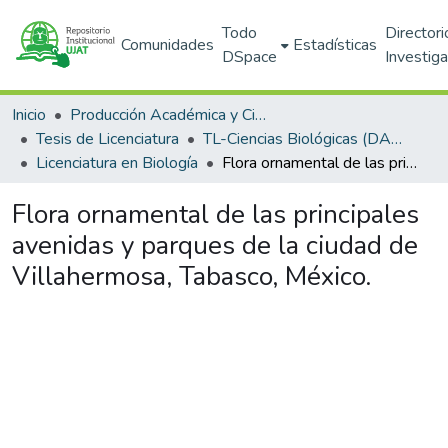
Todo
Directori
Comunidades
Estadísticas
DSpace
Investig
Inicio
Producción Académica y Científica
Tesis de Licenciatura
TL-Ciencias Biológicas (DACBIOL)
Licenciatura en Biología
Flora ornamental de las principales avenidas y parques de la ciudad de Villahermosa, Tabasco, México.
Flora ornamental de las principales
avenidas y parques de la ciudad de
Villahermosa, Tabasco, México.