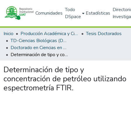
Todo
Directori
Comunidades
Estadísticas
DSpace
Investig
Inicio
Producción Académica y Científica
Tesis Doctorados
TD-Ciencias Biológicas (DACBIOL)
Doctorado en Ciencias en Ecología y Manejo de Sistemas Tropicales (PNPC)
Determinación de tipo y concentración de petróleo utilizando espectrometría FTIR.
Determinación de tipo y
concentración de petróleo utilizando
espectrometría FTIR.