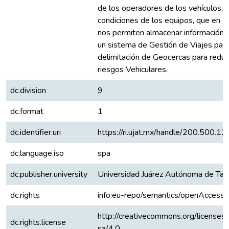
de los operadores de los vehículos, l
condiciones de los equipos, que en c
nos permiten almacenar información
un sistema de Gestión de Viajes para
delimitación de Geocercas para reduc
riesgos Vehiculares.
dc.division
9
dc.format
1
dc.identifier.uri
https://ri.ujat.mx/handle/200.500.
dc.language.iso
spa
dc.publisher.university
Universidad Juárez Autónoma de Ta
dc.rights
info:eu-repo/semantics/openAccess
http://creativecommons.org/licenses
dc.rights.license
sa/4.0