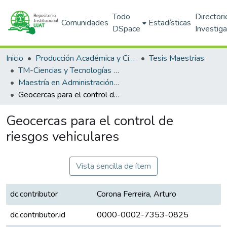
Todo
Directori
Comunidades
Estadísticas
DSpace
Investig
Inicio
Producción Académica y Científica
Tesis Maestrias
TM-Ciencias y Tecnologías de la Información (DACYTI)
Maestría en Administración de Tecnologías de la Información (PNPC)
Geocercas para el control de riesgos vehiculares
Geocercas para el control de
riesgos vehiculares
Vista sencilla de ítem
dc.contributor
Corona Ferreira, Arturo
dc.contributor.id
0000-0002-7353-0825