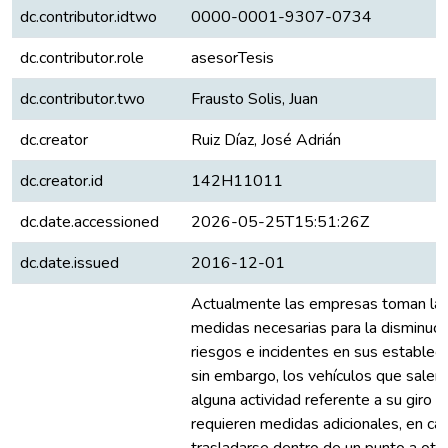
dc.contributor.idtwo
0000-0001-9307-0734
dc.contributor.role
asesorTesis
dc.contributor.two
Frausto Solis, Juan
dc.creator
Ruiz Díaz, José Adrián
dc.creator.id
142H11011
dc.date.accessioned
2026-05-25T15:51:26Z
dc.date.issued
2016-12-01
Actualmente las empresas toman la
medidas necesarias para la disminuci
riesgos e incidentes en sus establec
sin embargo, los vehículos que salen a
alguna actividad referente a su giro y
requieren medidas adicionales, en car