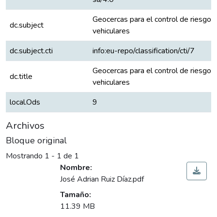
Geocercas para el control de riesgos
dc.subject
vehiculares
dc.subject.cti
info:eu-repo/classification/cti/7
Geocercas para el control de riesgos
dc.title
vehiculares
local.Ods
9
Archivos
Bloque original
Mostrando
1 - 1 de 1
Nombre:
José Adrian Ruiz Díaz.pdf
Tamaño:
11.39 MB