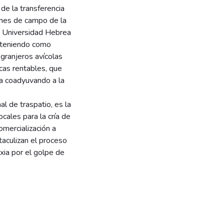
de la transferencia
ones de campo de la
a Universidad Hebrea
a teniendo como
 granjeros avícolas
cas rentables, que
ña coadyuvando a la
l de traspatio, es la
ocales para la cría de
omercialización a
taculizan el proceso
xia por el golpe de