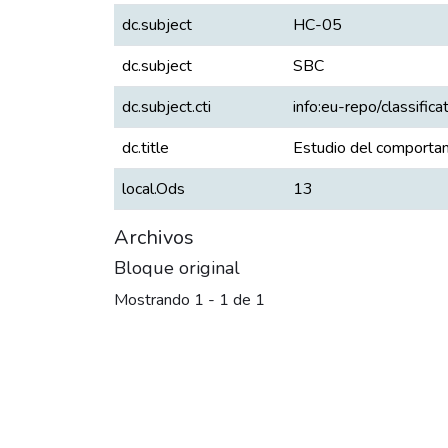
dc.subject
HC-05
dc.subject
SBC
dc.subject.cti
info:eu-repo/classificat
dc.title
Estudio del comportam
local.Ods
13
Archivos
Bloque original
Mostrando
1 - 1 de 1