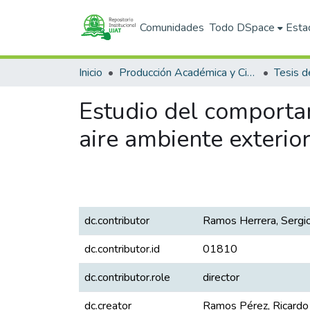
Comunidades
Todo DSpace
Esta
Inicio
Producción Académica y Científica
Tesis d
Estudio del comporta
aire ambiente exterio
dc.contributor
Ramos Herrera, Sergi
dc.contributor.id
01810
dc.contributor.role
director
dc.creator
Ramos Pérez, Ricardo