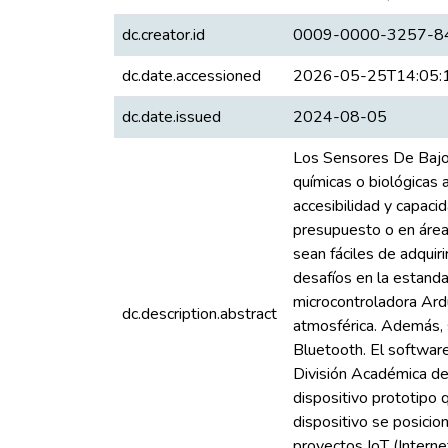
dc.creator.id
0009-0000-3257-8
dc.date.accessioned
2026-05-25T14:05:
dc.date.issued
2024-08-05
Los Sensores De Bajo C
químicas o biológicas 
accesibilidad y capac
presupuesto o en área
sean fáciles de adquir
desafíos en la estanda
microcontroladora Ar
dc.description.abstract
atmosférica. Además, 
Bluetooth. El software
División Académica de
dispositivo prototipo
dispositivo se posicio
proyectos IoT (Interne