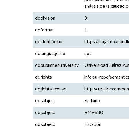
análisis de la calidad d
dc.division
3
dc.format
1
dc.identifier.uri
https://ri.ujat.mx/ha
dc.language.iso
spa
dc.publisher.university
Universidad Juárez A
dc.rights
info:eu-repo/semanti
dc.rights.license
http://creativecommon
dc.subject
Arduino
dc.subject
BME680
dc.subject
Estación