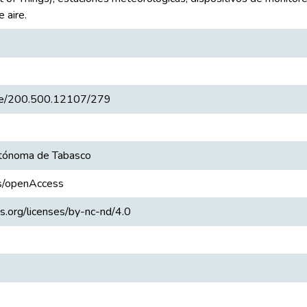
e aire.
ndle/200.500.12107/279
utónoma de Tabasco
cs/openAccess
s.org/licenses/by-nc-nd/4.0