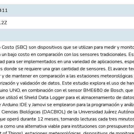
411
12Z
osto (SBC) son dispositivos que se utilizan para medir y monitor
a un bajo costo en comparación con los sensores tradicionales. 
idad para ser implementados en una variedad de aplicaciones, es
s donde se requiere una gran cantidad de sensores. El avance te
ir y de mantener en comparación a las estaciones meteorológicas 
rización y validación de datos. Este estudio explora el uso de har
duino UNO, en combinación con el sensor BME680 de Bosch, que
se utilizó el Shield Data Logger para el almacenamiento de dato
 Arduino IDE y Jamovi se emplearon para la programación y anális
 Ciencias Biológicas (DACBIOL) de la Universidad Juárez Autóno
 que operó durante 12 meses, tomando lecturas cada tres minuto
na como una alternativa viable para instituciones con presupuestos
t of Things), estaciones meteorológicas, dispositivos de monitor