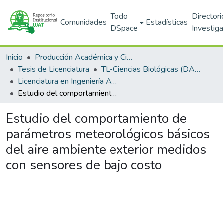
Todo
Directori
Comunidades
Estadísticas
DSpace
Investig
Inicio
Producción Académica y Científica
Tesis de Licenciatura
TL-Ciencias Biológicas (DACBIOL)
Licenciatura en Ingeniería Ambiental
Estudio del comportamiento de parámetros meteorológicos básicos del aire ambiente exterior medidos con sensores de bajo costo
Estudio del comportamiento de
parámetros meteorológicos básicos
del aire ambiente exterior medidos
con sensores de bajo costo