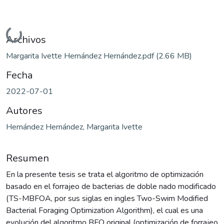
Cargando...
Archivos
Margarita Ivette Hernández Hernández.pdf
(2.66 MB)
Fecha
2022-07-01
Autores
Hernández Hernández, Margarita Ivette
Resumen
En la presente tesis se trata el algoritmo de optimización
basado en el forrajeo de bacterias de doble nado modificado
(TS-MBFOA, por sus siglas en ingles Two-Swim Modified
Bacterial Foraging Optimization Algorithm), el cual es una
evolución del algoritmo BFO original (optimización de forrajeo