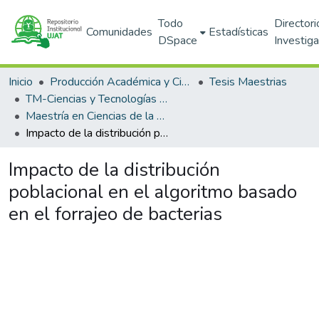
Todo
Directori
Comunidades
Estadísticas
DSpace
Investig
Inicio
Producción Académica y Científica
Tesis Maestrias
TM-Ciencias y Tecnologías de la Información (DACYTI)
Maestría en Ciencias de la Computación (PNPC)
Impacto de la distribución poblacional en el algoritmo basado en el forrajeo de bacterias
Impacto de la distribución
poblacional en el algoritmo basado
en el forrajeo de bacterias