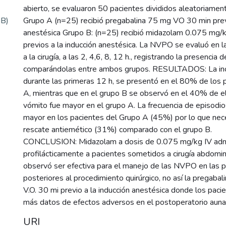
abierto, se evaluaron 50 pacientes divididos aleatoriamen
MB)
Grupo A (n=25) recibió pregabalina 75 mg VO 30 min previ
anestésica Grupo B: (n=25) recibió midazolam 0.075 mg/kg
previos a la inducción anestésica. La NVPO se evaluó en la
a la cirugía, a las 2, 4,6, 8, 12 h., registrando la presencia
comparándolas entre ambos grupos. RESULTADOS: La in
durante las primeras 12 h, se presentó en el 80% de los 
A, mientras que en el grupo B se observó en el 40% de ell
vómito fue mayor en el grupo A. La frecuencia de episodi
mayor en los pacientes del Grupo A (45%) por lo que nec
rescate antiemético (31%) comparado con el grupo B.
CONCLUSION: Midazolam a dosis de 0.075 mg/kg IV adm
profilácticamente a pacientes sometidos a cirugía abdomin
observó ser efectiva para el manejo de las NVPO en las p
posteriores al procedimiento quirúrgico, no así la pregaba
V.O. 30 mi previo a la inducción anestésica donde los pac
más datos de efectos adversos en el postoperatorio aun
URI