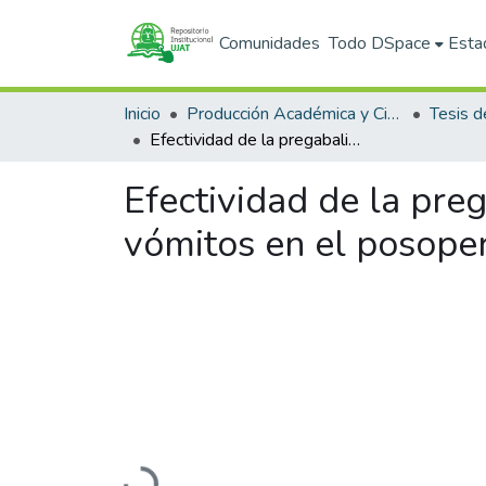
Comunidades
Todo DSpace
Esta
Inicio
Producción Académica y Científica
Tesis d
Efectividad de la pregabalina vs midazolam para prevenir náuseas y vómitos en el posoperatorio.
Efectividad de la pre
vómitos en el posoper
Cargando...