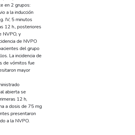
te en 2 grupos:
o a la inducción
. IV, 5 minutos
s 12 h., posteriores
 de NVPO, y
cidencia de NVPO
pacientes del grupo
os. La incidencia de
os de vómitos fue
esitaron mayor
inistrado
al abierta se
rimeras 12 h,
lina a dosis de 75 mg
ientes presentaron
ado a la NVPO.