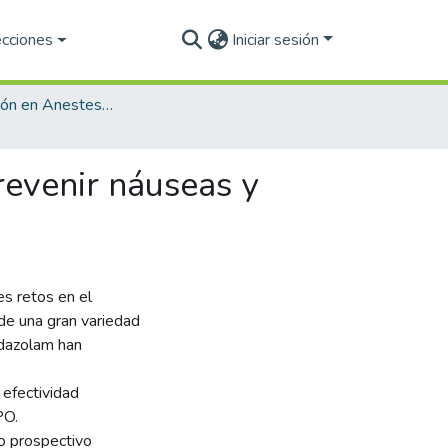
ecciones
Iniciar sesión
Especialización en Anestesiología (PNPC)
revenir náuseas y
s retos en el
de una gran variedad
idazolam han
 efectividad
PO.
o prospectivo