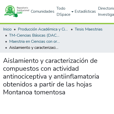
Todo
Directori
Comunidades
Estadísticas
DSpace
Investig
Inicio
Producción Académica y Científica
Tesis Maestrias
TM-Ciencias Básicas (DACB)
Maestria en Ciencias con orientación en Materiales, Nanociencias, Química Orgánica (PNPC)
Aislamiento y caracterización de compuestos con actividad antinociceptiva y antiinflamatoria obtenidos a partir de las hojas Montanoa tomentosa
Aislamiento y caracterización de
compuestos con actividad
antinociceptiva y antiinflamatoria
obtenidos a partir de las hojas
Montanoa tomentosa