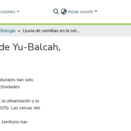
ecciones
Iniciar sesión
Biología
Lluvia de semillas en la selva tropical perennifolia de Yu-Balcah, Tacotalpa, Tabasco.
 de Yu-Balcah,
aturales han sido
ctividades
 la urbanización y la
2005). Las selvas del
territorio han