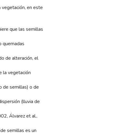
a vegetación, en este
iere que las semillas
s o quemadas
do de alteración, el
e la vegetación
o de semillas) o de
ispersión (lluvia de
2, Álvarez et al.,
 de semillas es un