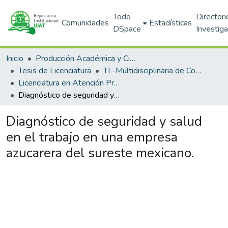
Todo
Directori
Comunidades
Estadísticas
DSpace
Investig
Inicio
Producción Académica y Científica
Tesis de Licenciatura
TL-Multidisciplinaria de Comalcalco (DAMC)
Licenciatura en Atención Prehospitalaria y Desastres
Diagnóstico de seguridad y salud en el trabajo en una empresa azucarera del sureste mexicano.
Diagnóstico de seguridad y salud
en el trabajo en una empresa
azucarera del sureste mexicano.