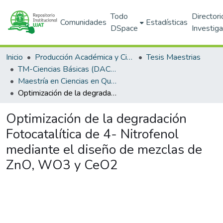
Todo
Directori
Comunidades
Estadísticas
DSpace
Investig
Inicio
Producción Académica y Científica
Tesis Maestrias
TM-Ciencias Básicas (DACB)
Maestría en Ciencias en Química Aplicada
Optimización de la degradación Fotocatalítica de 4- Nitrofenol mediante el diseño de mezclas de ZnO, WO3 y CeO2
Optimización de la degradación
Fotocatalítica de 4- Nitrofenol
mediante el diseño de mezclas de
ZnO, WO3 y CeO2