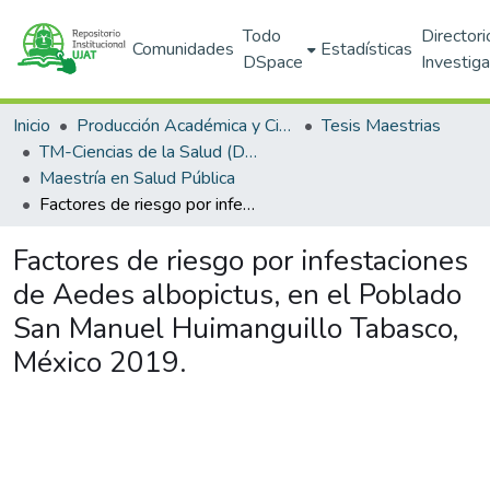
Todo
Directori
Comunidades
Estadísticas
DSpace
Investig
Inicio
Producción Académica y Científica
Tesis Maestrias
TM-Ciencias de la Salud (DACS)
Maestría en Salud Pública
Factores de riesgo por infestaciones de Aedes albopictus, en el Poblado San Manuel Huimanguillo Tabasco, México 2019.
Factores de riesgo por infestaciones
de Aedes albopictus, en el Poblado
San Manuel Huimanguillo Tabasco,
México 2019.