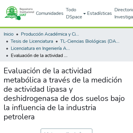
Todo
Directori
Comunidades
Estadísticas
DSpace
Investig
Inicio
Producción Académica y Científica
Tesis de Licenciatura
TL-Ciencias Biológicas (DACBIOL)
Licenciatura en Ingeniería Ambiental
Evaluación de la actividad metabólica a través de la medición de actividad lipasa y deshidrogenasa de dos suelos bajo la influencia de la industria petrolera
Evaluación de la actividad
metabólica a través de la medición
de actividad lipasa y
deshidrogenasa de dos suelos bajo
la influencia de la industria
petrolera