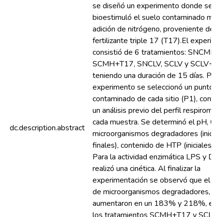
se diseñó un experimento donde se
bioestimuló el suelo contaminado me
adición de nitrógeno, proveniente del
fertilizante triple 17 (T17).El experi
consistió de 6 tratamientos: SNCM
SCMH+T17, SNCLV, SCLV y SCLV+T
teniendo una duración de 15 días. Par
experimento se seleccionó un punto
contaminado de cada sitio (P1), con 
un análisis previo del perfil respiromé
cada muestra. Se determinó el pH, C
dc.description.abstract
microorganismos degradadores (inicia
finales), contenido de HTP (iniciales y
Para la actividad enzimática LPS y 
realizó una cinética. Al finalizar la
experimentación se observó que el c
de microorganismos degradadores,
aumentaron en un 183% y 218%, en 
los tratamientos SCMH+T17 y SCL