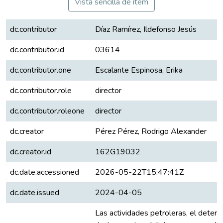
Vista sencilla de ítem
dc.contributor
Díaz Ramírez, Ildefonso Jesús
dc.contributor.id
03614
dc.contributor.one
Escalante Espinosa, Erika
dc.contributor.role
director
dc.contributor.roleone
director
dc.creator
Pérez Pérez, Rodrigo Alexander
dc.creator.id
162G19032
dc.date.accessioned
2026-05-22T15:47:41Z
dc.date.issued
2024-04-05
Las actividades petroleras, el deteri