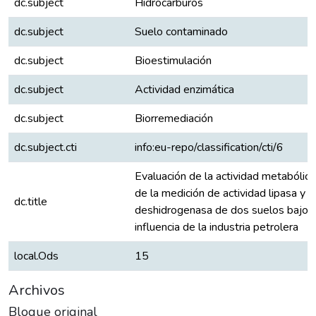
dc.subject
Hidrocarburos
dc.subject
Suelo contaminado
dc.subject
Bioestimulación
dc.subject
Actividad enzimática
dc.subject
Biorremediación
dc.subject.cti
info:eu-repo/classification/cti/6
Evaluación de la actividad metabólica
de la medición de actividad lipasa y
dc.title
deshidrogenasa de dos suelos bajo l
influencia de la industria petrolera
local.Ods
15
Archivos
Bloque original