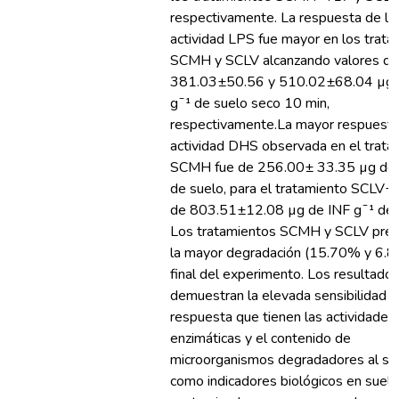
respectivamente. La respuesta de la
actividad LPS fue mayor en los trat
SCMH y SCLV alcanzando valores de
381.03±50.56 y 510.02±68.04 µg
gˉ¹ de suelo seco 10 min,
respectivamente.La mayor respuesta
actividad DHS observada en el trata
SCMH fue de 256.00± 33.35 µg de 
de suelo, para el tratamiento SCLV+
de 803.51±12.08 µg de INF gˉ¹ de 
Los tratamientos SCMH y SCLV pres
la mayor degradación (15.70% y 6.8
final del experimento. Los resultado
demuestran la elevada sensibilidad 
respuesta que tienen las actividades
enzimáticas y el contenido de
microorganismos degradadores al se
como indicadores biológicos en suel