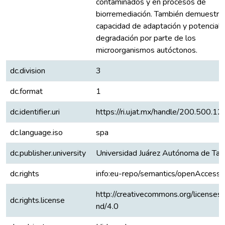
contaminados y en procesos de
biorremediación. También demuestran
capacidad de adaptación y potencial 
degradación por parte de los
microorganismos autóctonos.
dc.division
3
dc.format
1
dc.identifier.uri
https://ri.ujat.mx/handle/200.500.
dc.language.iso
spa
dc.publisher.university
Universidad Juárez Autónoma de Ta
dc.rights
info:eu-repo/semantics/openAccess
http://creativecommons.org/licenses
dc.rights.license
nd/4.0