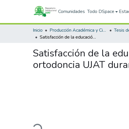
Comunidades
Todo DSpace
Esta
Inicio
Producción Académica y Científica
Tesis d
Satisfacción de la educación virtual en estudiantes de posgrado de ortodoncia UJAT durante emergencia sanitaria por COVID-19.
Satisfacción de la ed
ortodoncia UJAT dura
Cargando...