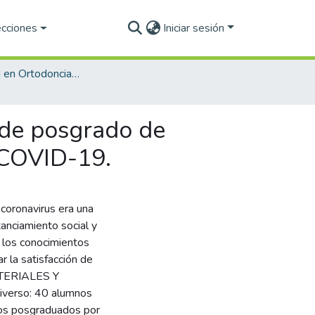
ecciones
Iniciar sesión
Especialidad en Ortodoncia (PNPC)
s de posgrado de
 COVID-19.
oronavirus era una
anciamiento social y
o los conocimientos
r la satisfacción de
MATERIALES Y
niverso: 40 alumnos
 los posgraduados por