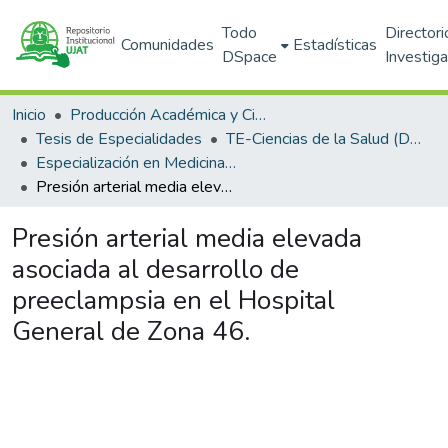
Todo
Directori
Comunidades
Estadísticas
DSpace
Investig
Inicio
Producción Académica y Científica
Tesis de Especialidades
TE-Ciencias de la Salud (DACS)
Especialización en Medicina Familiar (PNPC)
Presión arterial media elevada asociada al desarrollo de preeclampsia en el Hospital General de Zona 46.
Presión arterial media elevada
asociada al desarrollo de
preeclampsia en el Hospital
General de Zona 46.