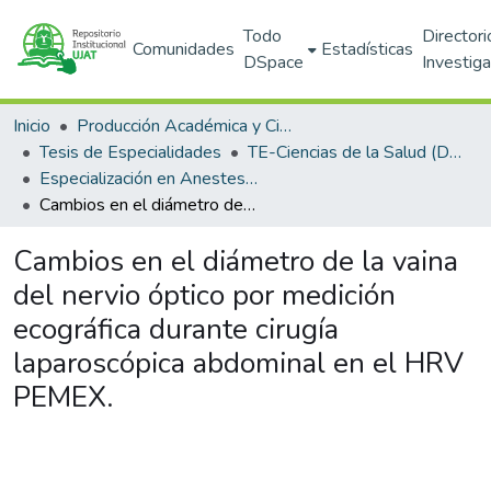
Todo
Directori
Comunidades
Estadísticas
DSpace
Investig
Inicio
Producción Académica y Científica
Tesis de Especialidades
TE-Ciencias de la Salud (DACS)
Especialización en Anestesiología (PNPC)
Cambios en el diámetro de la vaina del nervio óptico por medición ecográfica durante cirugía laparoscópica abdominal en el HRV PEMEX.
Cambios en el diámetro de la vaina
del nervio óptico por medición
ecográfica durante cirugía
laparoscópica abdominal en el HRV
PEMEX.