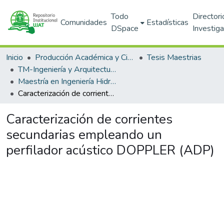
Todo
Directori
Comunidades
Estadísticas
DSpace
Investig
Inicio
Producción Académica y Científica
Tesis Maestrias
TM-Ingeniería y Arquitectura (DAIA)
Maestría en Ingeniería Hidráulica
Caracterización de corrientes secundarias empleando un perfilador acústico DOPPLER (ADP)
Caracterización de corrientes
secundarias empleando un
perfilador acústico DOPPLER (ADP)