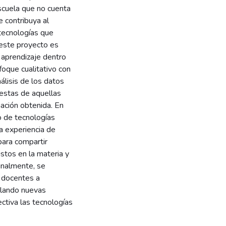
scuela que no cuenta
e contribuya al
 tecnologías que
e este proyecto es
e aprendizaje dentro
foque cualitativo con
nálisis de los datos
uestas de aquellas
mación obtenida. En
o de tecnologías
a experiencia de
para compartir
istos en la materia y
Finalmente, se
s docentes a
ollando nuevas
ectiva las tecnologías