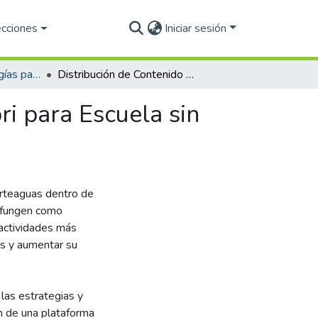
ecciones
Iniciar sesión
Maestría en Tecnologías para el Aprendizaje y el Conocimiento (PNPC)
Distribución de Contenido Portátil a través de Kolibri para Escuela sin Conectividad a Internet
ri para Escuela sin
arteaguas dentro de
e fungen como
actividades más
as y aumentar su
 las estrategias y
n de una plataforma