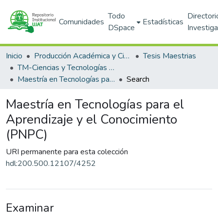
Todo
Directori
Comunidades
Estadísticas
DSpace
Investig
Inicio
Producción Académica y Científica
Tesis Maestrias
TM-Ciencias y Tecnologías de la Información (DACYTI)
Maestría en Tecnologías para el Aprendizaje y el Conocimiento (PNPC)
Search
Maestría en Tecnologías para el
Aprendizaje y el Conocimiento
(PNPC)
URI permanente para esta colección
hdl:200.500.12107/4252
Examinar