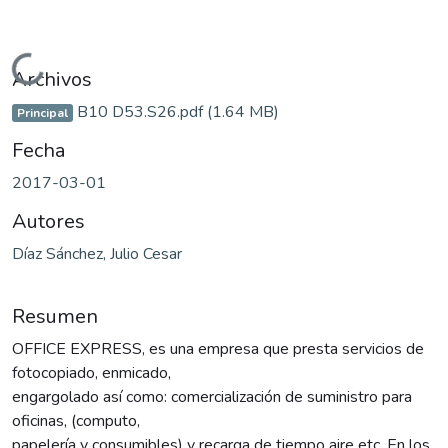
Cargando...
Archivos
B10 D53.S26.pdf
(1.64 MB)
Principal
Fecha
2017-03-01
Autores
Díaz Sánchez, Julio Cesar
Resumen
OFFICE EXPRESS, es una empresa que presta servicios de
fotocopiado, enmicado,
engargolado así como: comercialización de suministro para
oficinas, (computo,
papelería y consumibles) y recarga de tiempo aire etc. En los