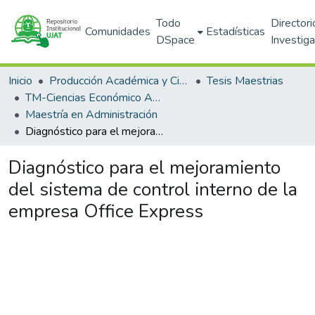
Todo
Directori
Comunidades
Estadísticas
DSpace
Investig
Inicio
Producción Académica y Científica
Tesis Maestrias
TM-Ciencias Económico Administrativas (DACEA)
Maestría en Administración
Diagnóstico para el mejoramiento del sistema de control interno de la empresa Office Express
Diagnóstico para el mejoramiento
del sistema de control interno de la
empresa Office Express