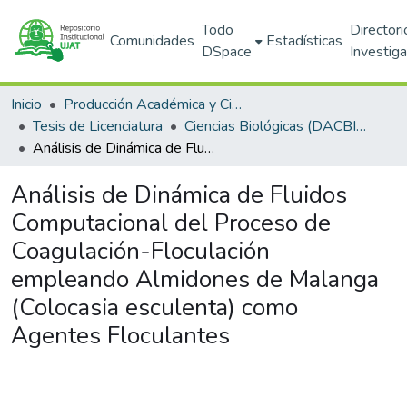
Todo
Directori
Comunidades
Estadísticas
DSpace
Investig
Inicio
Producción Académica y Científica
Tesis de Licenciatura
Ciencias Biológicas (DACBIOL)
Análisis de Dinámica de Fluidos Computacional del Proceso de Coagulación-Floculación empleando Almidones de Malanga (Colocasia esculenta) como Agentes Floculantes
Análisis de Dinámica de Fluidos
Computacional del Proceso de
Coagulación-Floculación
empleando Almidones de Malanga
(Colocasia esculenta) como
Agentes Floculantes