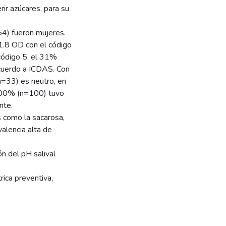
rir azúcares, para su
4) fueron mujeres.
1.8 OD con el código
código 5, el 31%
cuerdo a ICDAS. Con
n=33) es neutro, en
 100% (n=100) tuvo
nte.
s como la sacarosa,
valencia alta de
ón del pH salival
rica preventiva,