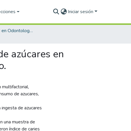
ecciones
Iniciar sesión
Especialidad en Odontología Infantil (PNPC)
 de azúcares en
o.
multifactorial,
onsumo de azucares,
la ingesta de azucares
con una muestra de
ron índice de caries