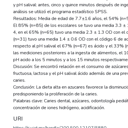
y pH salival: antes, cinco y quince minutos después de inge
análisis se utilizó el programa estadístico SPSS.
Resultados: Media de edad de 7.7±1.6 años, el 54% (n=5
El 85% (n=85) de los escolares se tuvo una media 3.3 ± 
4, en el 65% (n=65) tuvo una media 2.3 ± 1.3 OD con el 
(n=31) tuvo una media 1.4 ± 0.6 OD con el código 6 de a
respecto al pH salival el 67% (n=67) es ácido y el 33% (
las mediciones posteriores a la ingesta de alimentos, el
pH acido a los 5 minutos y a los 15 minutos respectivame
Discusión: Se encontró relación en el consumo de azúcare
fructuosa, lactosa y el pH salival ácido además de una pre
caries.
Conclusión: La dieta alta en azucares favorece la disminuci
predisponiendo la proliferación de la caries.
Palabras clave: Caries dental, azúcares, odontología pediát
concentración de iones hidrógeno, acidificación.
URI