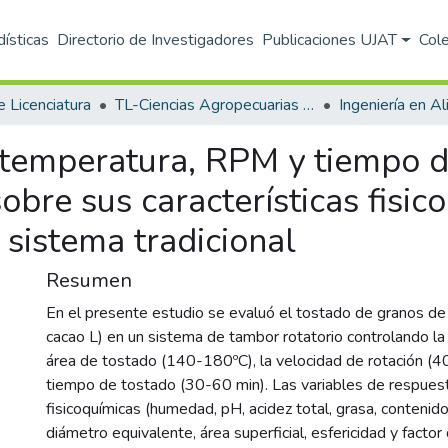
dísticas
Directorio de Investigadores
Publicaciones UJAT
Col
e Licenciatura
TL-Ciencias Agropecuarias (DACA)
Ingeniería en A
e temperatura, RPM y tiempo d
obre sus características fisic
 sistema tradicional
Resumen
En el presente estudio se evaluó el tostado de granos d
cacao L) en un sistema de tambor rotatorio controlando l
área de tostado (140-180ºC), la velocidad de rotación (4
tiempo de tostado (30-60 min). Las variables de respues
fisicoquímicas (humedad, pH, acidez total, grasa, contenido
diámetro equivalente, área superficial, esfericidad y factor