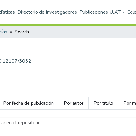
dísticas
Directorio de Investigadores
Publicaciones UJAT
Col
gías
Search
00.12107/3032
Por fecha de publicación
Por autor
Por título
Por m