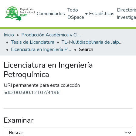
Todo
Directori
Comunidades
Estadísticas
DSpace
Investig
Inicio
Producción Académica y Científica
Tesis de Licenciatura
TL-Multidisciplinaria de Jalpa de Mendez (DAMJM)
Licenciatura en Ingeniería Petroquímica
Search
Licenciatura en Ingeniería
Petroquímica
URI permanente para esta colección
hdl:200.500.12107/4196
Examinar