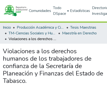
Todo
Directori
Comunidades
Estadísticas
DSpace
Investig
Inicio
Producción Académica y Científica
Tesis Maestrias
TM-Ciencias Sociales y Humanidades (DACSYH)
Maestría en Derecho
Violaciones a los derechos humanos de los trabajadores de confianza de la Secretaría de Planeación y Finanzas del Estado de Tabasco.
Violaciones a los derechos
humanos de los trabajadores de
confianza de la Secretaría de
Planeación y Finanzas del Estado de
Tabasco.