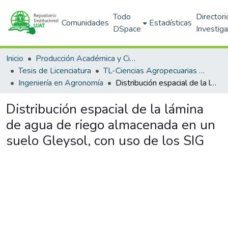
Todo
Directori
Comunidades
Estadísticas
DSpace
Investig
Inicio
Producción Académica y Científica
Tesis de Licenciatura
TL-Ciencias Agropecuarias (DACA)
Ingeniería en Agronomía
Distribución espacial de la lámina de agua de riego almacenada en un suelo Gleysol, con uso de los SIG
Distribución espacial de la lámina
de agua de riego almacenada en un
suelo Gleysol, con uso de los SIG