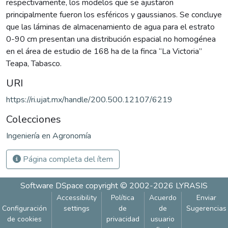
respectivamente, los modelos que se ajustaron
principalmente fueron los esféricos y gaussianos. Se concluye
que las láminas de almacenamiento de agua para el estrato
0-90 cm presentan una distribución espacial no homogénea
en el área de estudio de 168 ha de la finca “La Victoria”
Teapa, Tabasco.
URI
https://ri.ujat.mx/handle/200.500.12107/6219
Colecciones
Ingeniería en Agronomía
Página completa del ítem
Software DSpace
copyright © 2002-2026
LYRASIS
Accessibility
Política
Acuerdo
Enviar
Configuración
settings
de
de
Sugerencias
de cookies
privacidad
usuario