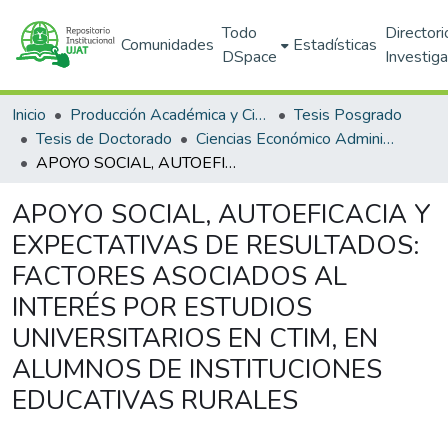
Todo
Directori
Comunidades
Estadísticas
DSpace
Investig
Inicio
Producción Académica y Científica
Tesis Posgrado
Tesis de Doctorado
Ciencias Económico Administrativas (DACEA)
APOYO SOCIAL, AUTOEFICACIA Y EXPECTATIVAS DE RESULTADOS: FACTORES ASOCIADOS AL INTERÉS POR ESTUDIOS UNIVERSITARIOS EN CTIM, EN ALUMNOS DE INSTITUCIONES EDUCATIVAS RURALES
APOYO SOCIAL, AUTOEFICACIA Y
EXPECTATIVAS DE RESULTADOS:
FACTORES ASOCIADOS AL
INTERÉS POR ESTUDIOS
UNIVERSITARIOS EN CTIM, EN
ALUMNOS DE INSTITUCIONES
EDUCATIVAS RURALES