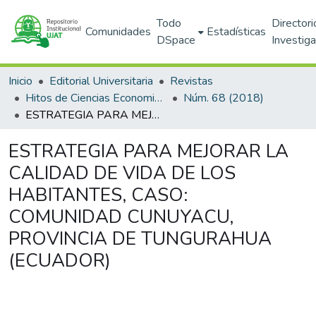
Todo
Directori
Comunidades
Estadísticas
DSpace
Investig
Inicio
Editorial Universitaria
Revistas
Hitos de Ciencias Economico Administrativas
Núm. 68 (2018)
ESTRATEGIA PARA MEJORAR LA CALIDAD DE VIDA DE LOS HABITANTES, CASO: COMUNIDAD CUNUYACU, PROVINCIA DE TUNGURAHUA (ECUADOR)
ESTRATEGIA PARA MEJORAR LA
CALIDAD DE VIDA DE LOS
HABITANTES, CASO:
COMUNIDAD CUNUYACU,
PROVINCIA DE TUNGURAHUA
(ECUADOR)