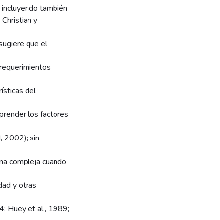
a, incluyendo también
Christian y
ugiere que el
 requerimientos
rísticas del
prender los factores
, 2002); sin
rna compleja cuando
dad y otras
4; Huey et al., 1989;