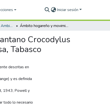
ecciones
Iniciar sesión
Maestría en Ciencias Ambientales (PNPC)
Ámbito hogareño y movimientos del cocodrilo de pantano Crocodylus moreletii en la Laguna de las Ilusiones, Villahermosa, Tabasco
pantano Crocodylus
sa, Tabasco
ente descritas en
ange) y es definida
rt, 1943; Powell y
r todo lo necesario