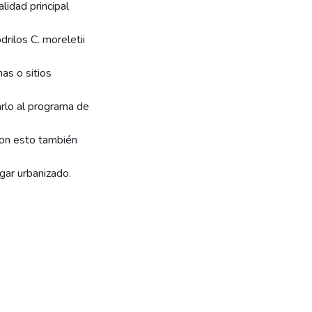
lidad principal
rilos C. moreletii
as o sitios
rlo al programa de
Con esto también
gar urbanizado.