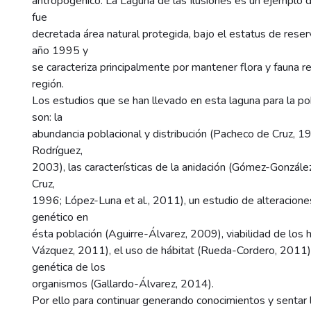
antropogénico. La Laguna de las Ilusiones es un ejemplo d
fue
decretada área natural protegida, bajo el estatus de reser
año 1995 y
se caracteriza principalmente por mantener flora y fauna r
región.
Los estudios que se han llevado en esta laguna para la po
son: la
abundancia poblacional y distribución (Pacheco de Cruz, 
Rodríguez,
2003), las características de la anidación (Gómez-Gonzál
Cruz,
1996; López-Luna et al., 2011), un estudio de alteracione
genético en
ésta población (Aguirre-Álvarez, 2009), viabilidad de los h
Vázquez, 2011), el uso de hábitat (Rueda-Cordero, 2011) 
genética de los
organismos (Gallardo-Álvarez, 2014).
Por ello para continuar generando conocimientos y sentar 