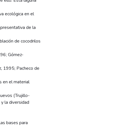
e ello. Esta laguna
va ecológica en el
epresentativa de la
blación de cocodrilos
1996; Gómez-
ez, 1995; Pacheco de
s en el material
uevos (Trujillo-
y la diversidad
las bases para