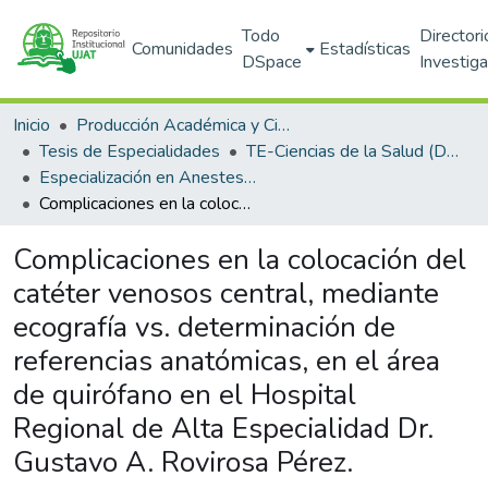
Todo
Directori
Comunidades
Estadísticas
DSpace
Investig
Inicio
Producción Académica y Científica
Tesis de Especialidades
TE-Ciencias de la Salud (DACS)
Especialización en Anestesiología (PNPC)
Complicaciones en la colocación del catéter venosos central, mediante ecografía vs. determinación de referencias anatómicas, en el área de quirófano en el Hospital Regional de Alta Especialidad Dr. Gustavo A. Rovirosa Pérez.
Complicaciones en la colocación del
catéter venosos central, mediante
ecografía vs. determinación de
referencias anatómicas, en el área
de quirófano en el Hospital
Regional de Alta Especialidad Dr.
Gustavo A. Rovirosa Pérez.