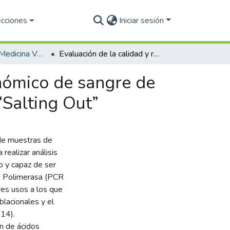
ecciones
Iniciar sesión
Licenciatura en Medicina Veterinaria y Zootecnia
Evaluación de la calidad y rendimiento de ADN genómico de sangre de perros en dos protocolos basados en la técnica de “Salting Out”
nómico de sangre de
“Salting Out”
 de muestras de
 realizar análisis
 y capaz de ser
la Polimerasa (PCR
res usos a los que
blacionales y el
014).
ón de ácidos