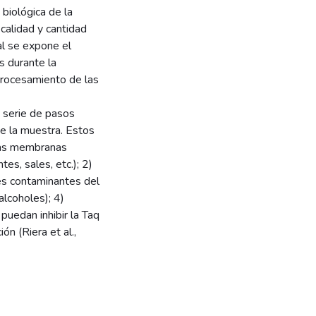
 biológica de la
 calidad y cantidad
al se expone el
s durante la
procesamiento de las
 serie de pasos
e la muestra. Estos
e las membranas
es, sales, etc.); 2)
les contaminantes del
alcoholes); 4)
puedan inhibir la Taq
n (Riera et al.,