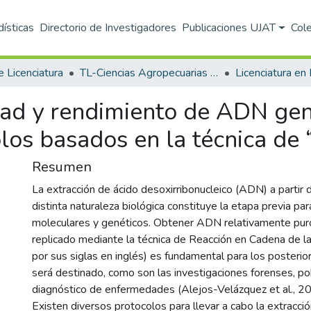
dísticas
Directorio de Investigadores
Publicaciones UJAT
Col
e Licenciatura
TL-Ciencias Agropecuarias (DACA)
idad y rendimiento de ADN ge
los basados en la técnica de 
Resumen
La extracción de ácido desoxirribonucleico (ADN) a partir
distinta naturaleza biológica constituye la etapa previa para
moleculares y genéticos. Obtener ADN relativamente puro
replicado mediante la técnica de Reacción en Cadena de 
por sus siglas en inglés) es fundamental para los posterio
será destinado, como son las investigaciones forenses, po
diagnóstico de enfermedades (Alejos-Velázquez et al., 2
Existen diversos protocolos para llevar a cabo la extracci