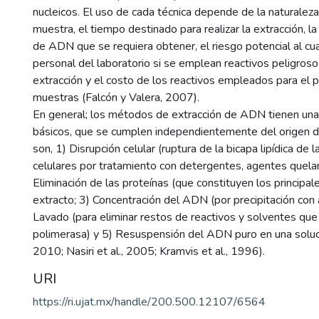
nucleicos. El uso de cada técnica depende de la naturaleza
muestra, el tiempo destinado para realizar la extracción, la
de ADN que se requiera obtener, el riesgo potencial al cu
personal del laboratorio si se emplean reactivos peligroso
extracción y el costo de los reactivos empleados para el 
muestras (Falcón y Valera, 2007).
En general; los métodos de extracción de ADN tienen una
básicos, que se cumplen independientemente del origen d
son, 1) Disrupción celular (ruptura de la bicapa lipídica d
celulares por tratamiento con detergentes, agentes quelant
Eliminación de las proteínas (que constituyen los principa
extracto; 3) Concentración del ADN (por precipitación con 
Lavado (para eliminar restos de reactivos y solventes que 
polimerasa) y 5) Resuspensión del ADN puro en una solució
2010; Nasiri et al., 2005; Kramvis et al., 1996).
URI
https://ri.ujat.mx/handle/200.500.12107/6564