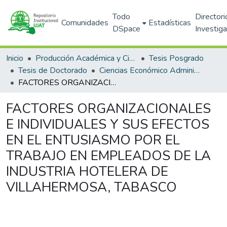
Todo
Directori
Comunidades
Estadísticas
DSpace
Investig
Inicio
Producción Académica y Científica
Tesis Posgrado
Tesis de Doctorado
Ciencias Económico Administrativas (DACEA)
FACTORES ORGANIZACIONALES E INDIVIDUALES Y SUS EFECTOS EN EL ENTUSIASMO POR EL TRABAJO EN EMPLEADOS DE LA INDUSTRIA HOTELERA DE VILLAHERMOSA, TABASCO
FACTORES ORGANIZACIONALES
E INDIVIDUALES Y SUS EFECTOS
EN EL ENTUSIASMO POR EL
TRABAJO EN EMPLEADOS DE LA
INDUSTRIA HOTELERA DE
VILLAHERMOSA, TABASCO