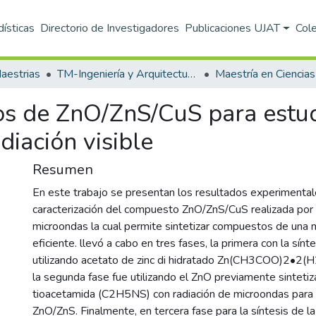
dísticas
Directorio de Investigadores
Publicaciones UJAT
Col
aestrias
TM-Ingeniería y Arquitectura (DAIA)
os de ZnO/ZnS/CuS para estud
diación visible
Resumen
En este trabajo se presentan los resultados experimentale
caracterización del compuesto ZnO/ZnS/CuS realizada por
microondas la cual permite sintetizar compuestos de una 
eficiente. llevó a cabo en tres fases, la primera con la sínt
utilizando acetato de zinc di hidratado Zn(CH3COO)2•2(
la segunda fase fue utilizando el ZnO previamente sintetiz
tioacetamida (C2H5NS) con radiación de microondas para 
ZnO/ZnS. Finalmente, en tercera fase para la síntesis de l