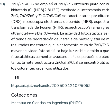
MB)
ZnO/ZnS/CuS se empleó el ZnO/ZnS obtenido junto con nit
hidratado (Cu(NO3)2∙3H2O) mediante el intercambio catió
ZnO, ZnO/ZnS y ZnO/ZnS/CuS se caracterizaron por difracc
(DRX), microscopía electrónica de barrido (MEB), espectros
transformada de Fourier (FTIR), espectroscopía raman y e
ultravioleta-visible (UV-Vis). La actividad fotocatalítica se
eficiencia de degradación del naranja de metilo y azul de 
resultados mostraron que la heteroestructura de ZnO/Zn
mayor actividad fotocatalítica bajo luz visible, debido a q
fotocatalíticas aumentan ayudando a la separación de elec
tanto, la heteroestructura ZnO/ZnS/CuS se encontró útil p
los colorantes orgánicos utilizados.
URI
https://ri.ujat.mx/handle/200.500.12107/6063
Colecciones
Maestría en Ciencias en Ingeniería (PNPC)