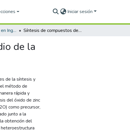
ecciones
Iniciar sesión
Maestría en Ciencias en Ingeniería (PNPC)
Síntesis de compuestos de ZnO/ZnS/CuS para estudio de la fotoactividad bajo irradiación visible
io de la
s de la síntesis y
 el método de
manera rápida y
esis del óxido de zinc
H2O) como precursor,
ado junto a la
la obtención del
a heteroestructura