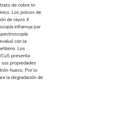
rato de cobre tri
nico. Los polvos de
ión de rayos X
copía infrarroja por
spectroscopía
 evaluó con la
metileno. Los
S/CuS presenta
ue sus propiedades
trón-hueco. Por lo
ara la degradación de