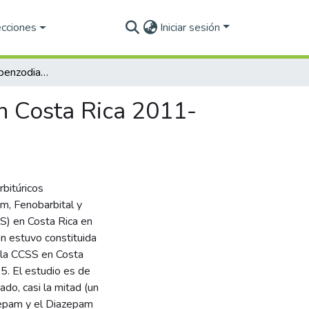
ecciones
Iniciar sesión
Prescripciones de benzodiacepinas y barbitúricos en Costa Rica 2011-2015
en Costa Rica 2011-
rbitúricos
m, Fenobarbital y
S) en Costa Rica en
n estuvo constituida
 la CCSS en Costa
5. El estudio es de
ado, casi la mitad (un
epam y el Diazepam