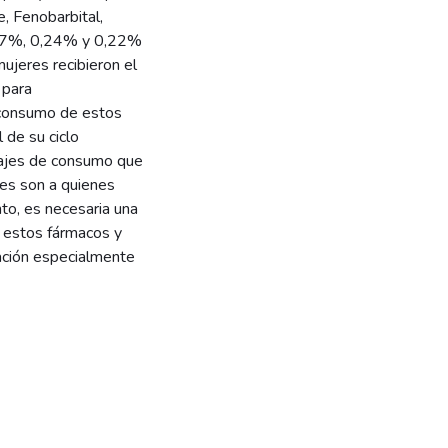
, Fenobarbital,
7,07%, 0,24% y 0,22%
mujeres recibieron el
 para
 consumo de estos
 de su ciclo
tajes de consumo que
res son a quienes
to, es necesaria una
 estos fármacos y
lación especialmente