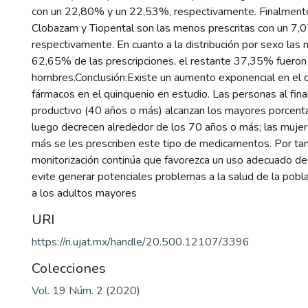
con un 22,80% y un 22,53%, respectivamente. Finalmente
Clobazam y Tiopental son las menos prescritas con un 
respectivamente. En cuanto a la distribución por sexo las 
62,65% de las prescripciones, el restante 37,35% fueron
hombres.Conclusión:Existe un aumento exponencial en el
fármacos en el quinquenio en estudio. Las personas al final
productivo (40 años o más) alcanzan los mayores porcen
luego decrecen alrededor de los 70 años o más; las muje
más se les prescriben este tipo de medicamentos. Por tan
monitorización continúa que favorezca un uso adecuado de
evite generar potenciales problemas a la salud de la pob
a los adultos mayores
URI
https://ri.ujat.mx/handle/20.500.12107/3396
Colecciones
Vol. 19 Núm. 2 (2020)