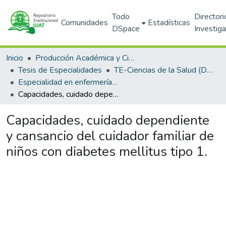
Todo
Directori
Comunidades
Estadísticas
DSpace
Investig
Inicio
Producción Académica y Científica
Tesis de Especialidades
TE-Ciencias de la Salud (DACS)
Especialidad en enfermería pediátrica
Capacidades, cuidado dependiente y cansancio del cuidador familiar de niños con diabetes mellitus tipo 1.
Capacidades, cuidado dependiente
y cansancio del cuidador familiar de
niños con diabetes mellitus tipo 1.