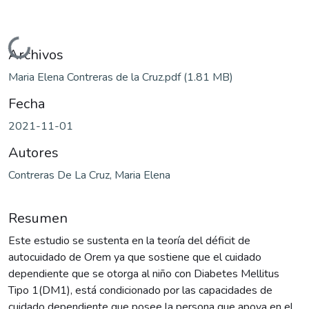
Cargando...
Archivos
Maria Elena Contreras de la Cruz.pdf
(1.81 MB)
Fecha
2021-11-01
Autores
Contreras De La Cruz, Maria Elena
Resumen
Este estudio se sustenta en la teoría del déficit de
autocuidado de Orem ya que sostiene que el cuidado
dependiente que se otorga al niño con Diabetes Mellitus
Tipo 1(DM1), está condicionado por las capacidades de
cuidado dependiente que posee la persona que apoya en el