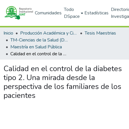
Todo
Directori
Comunidades
Estadísticas
DSpace
Investig
Inicio
Producción Académica y Científica
Tesis Maestrias
TM-Ciencias de la Salud (DACS)
Maestría en Salud Pública
Calidad en el control de la diabetes tipo 2. Una mirada desde la perspectiva de los familiares de los pacientes
Calidad en el control de la diabetes
tipo 2. Una mirada desde la
perspectiva de los familiares de los
pacientes